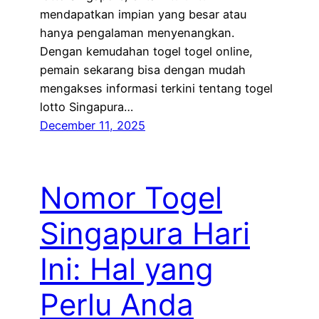
mendapatkan impian yang besar atau
hanya pengalaman menyenangkan.
Dengan kemudahan togel togel online,
pemain sekarang bisa dengan mudah
mengakses informasi terkini tentang togel
lotto Singapura…
December 11, 2025
Nomor Togel
Singapura Hari
Ini: Hal yang
Perlu Anda