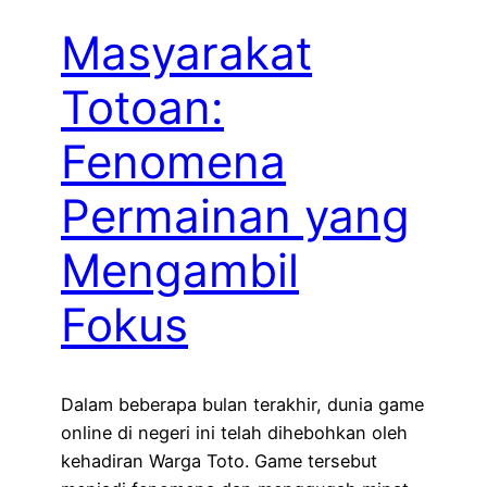
Masyarakat
Totoan:
Fenomena
Permainan yang
Mengambil
Fokus
Dalam beberapa bulan terakhir, dunia game
online di negeri ini telah dihebohkan oleh
kehadiran Warga Toto. Game tersebut