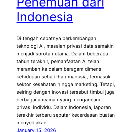
Penemuan dari
Indonesia
Di tengah cepatnya perkembangan
teknologi AI, masalah privasi data semakin
menjadi sorotan utama. Dalam beberapa
tahun terakhir, pemanfaatan AI telah
merambah ke dalam beragam dimensi
kehidupan sehari-hari manusia, termasuk
sektor kesehatan hingga marketing. Tetapi,
seiring dengan inovasi tersebut timbul juga
berbagai ancaman yang mengancam
privasi individu. Dalam Indonesia, laporan
terakhir terbaru seputar kecerdasan buatan
menyediakan…
January 15, 2026