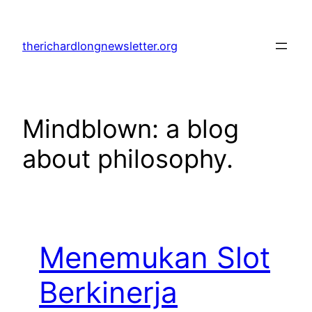
Skip
to
therichardlongnewsletter.org
content
Mindblown: a blog
about philosophy.
Menemukan Slot
Berkinerja