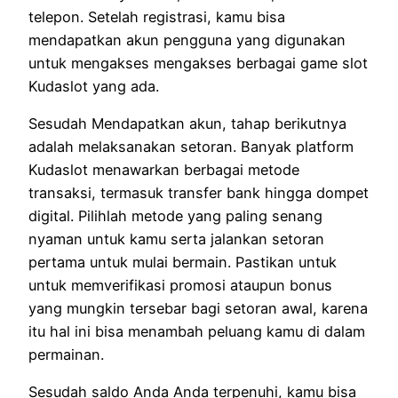
telepon. Setelah registrasi, kamu bisa
mendapatkan akun pengguna yang digunakan
untuk mengakses mengakses berbagai game slot
Kudaslot yang ada.
Sesudah Mendapatkan akun, tahap berikutnya
adalah melaksanakan setoran. Banyak platform
Kudaslot menawarkan berbagai metode
transaksi, termasuk transfer bank hingga dompet
digital. Pilihlah metode yang paling senang
nyaman untuk kamu serta jalankan setoran
pertama untuk mulai bermain. Pastikan untuk
untuk memverifikasi promosi ataupun bonus
yang mungkin tersebar bagi setoran awal, karena
itu hal ini bisa menambah peluang kamu di dalam
permainan.
Sesudah saldo Anda Anda terpenuhi, kamu bisa