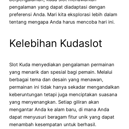
pengalaman yang dapat diadaptasi dengan
preferensi Anda. Mari kita eksplorasi lebih dalam
tentang mengapa Anda harus mencoba hari ini.
Kelebihan Kudaslot
Slot Kuda menyediakan pengalaman permainan
yang menarik dan spesial bagi pemain. Melalui
berbagai tema dan desain yang menawan,
permainan ini tidak hanya sekadar mengandalkan
keberuntungan tetapi juga menciptakan suasana
yang menyenangkan. Setiap giliran akan
mengantar Anda ke alam baru, di mana Anda
dapat menyusuri beragam fitur unik yang dapat
menambah kesempatan untuk berhasil.