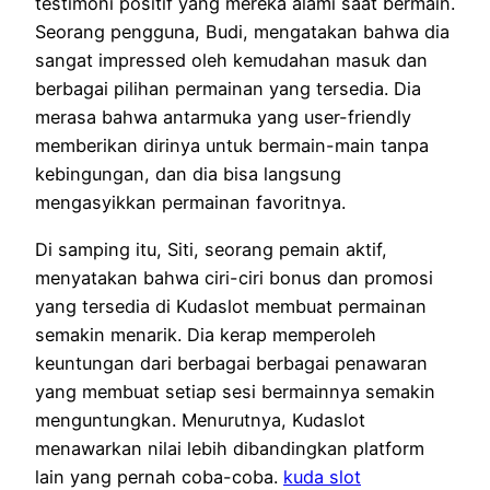
testimoni positif yang mereka alami saat bermain.
Seorang pengguna, Budi, mengatakan bahwa dia
sangat impressed oleh kemudahan masuk dan
berbagai pilihan permainan yang tersedia. Dia
merasa bahwa antarmuka yang user-friendly
memberikan dirinya untuk bermain-main tanpa
kebingungan, dan dia bisa langsung
mengasyikkan permainan favoritnya.
Di samping itu, Siti, seorang pemain aktif,
menyatakan bahwa ciri-ciri bonus dan promosi
yang tersedia di Kudaslot membuat permainan
semakin menarik. Dia kerap memperoleh
keuntungan dari berbagai berbagai penawaran
yang membuat setiap sesi bermainnya semakin
menguntungkan. Menurutnya, Kudaslot
menawarkan nilai lebih dibandingkan platform
lain yang pernah coba-coba.
kuda slot