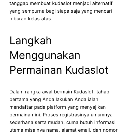
tanggap membuat kudaslot menjadi alternatif
yang sempurna bagi siapa saja yang mencari
hiburan kelas atas.
Langkah
Menggunakan
Permainan Kudaslot
Dalam rangka awal bermain Kudaslot, tahap
pertama yang Anda lakukan Anda ialah
mendaftar pada platform yang menyajikan
permainan ini. Proses registrasinya umumnya
sederhana serta mudah, cuma butuh informasi
utama misalnya nama, alamat email, dan nomor