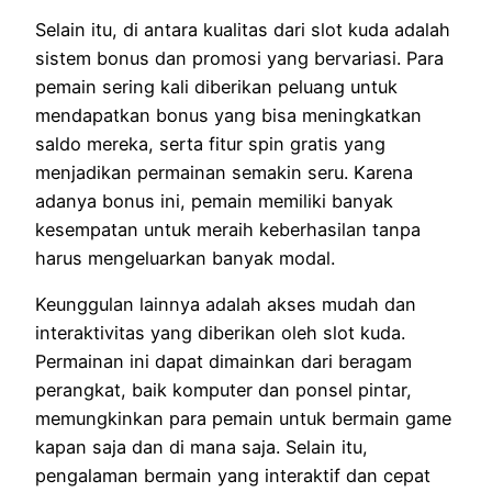
Selain itu, di antara kualitas dari slot kuda adalah
sistem bonus dan promosi yang bervariasi. Para
pemain sering kali diberikan peluang untuk
mendapatkan bonus yang bisa meningkatkan
saldo mereka, serta fitur spin gratis yang
menjadikan permainan semakin seru. Karena
adanya bonus ini, pemain memiliki banyak
kesempatan untuk meraih keberhasilan tanpa
harus mengeluarkan banyak modal.
Keunggulan lainnya adalah akses mudah dan
interaktivitas yang diberikan oleh slot kuda.
Permainan ini dapat dimainkan dari beragam
perangkat, baik komputer dan ponsel pintar,
memungkinkan para pemain untuk bermain game
kapan saja dan di mana saja. Selain itu,
pengalaman bermain yang interaktif dan cepat