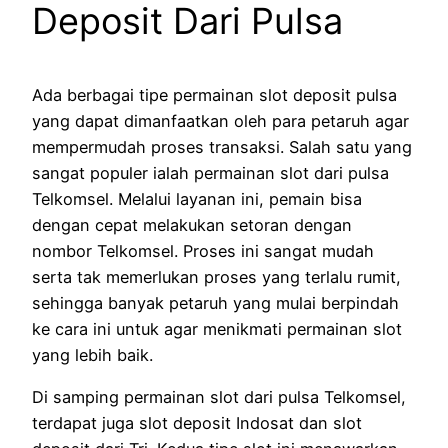
Deposit Dari Pulsa
Ada berbagai tipe permainan slot deposit pulsa
yang dapat dimanfaatkan oleh para petaruh agar
mempermudah proses transaksi. Salah satu yang
sangat populer ialah permainan slot dari pulsa
Telkomsel. Melalui layanan ini, pemain bisa
dengan cepat melakukan setoran dengan
nombor Telkomsel. Proses ini sangat mudah
serta tak memerlukan proses yang terlalu rumit,
sehingga banyak petaruh yang mulai berpindah
ke cara ini untuk agar menikmati permainan slot
yang lebih baik.
Di samping permainan slot dari pulsa Telkomsel,
terdapat juga slot deposit Indosat dan slot