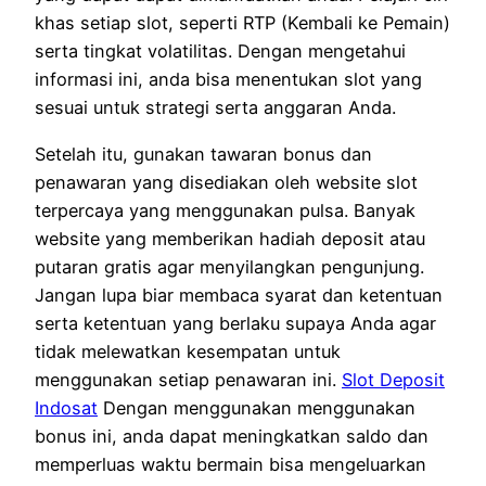
khas setiap slot, seperti RTP (Kembali ke Pemain)
serta tingkat volatilitas. Dengan mengetahui
informasi ini, anda bisa menentukan slot yang
sesuai untuk strategi serta anggaran Anda.
Setelah itu, gunakan tawaran bonus dan
penawaran yang disediakan oleh website slot
terpercaya yang menggunakan pulsa. Banyak
website yang memberikan hadiah deposit atau
putaran gratis agar menyilangkan pengunjung.
Jangan lupa biar membaca syarat dan ketentuan
serta ketentuan yang berlaku supaya Anda agar
tidak melewatkan kesempatan untuk
menggunakan setiap penawaran ini.
Slot Deposit
Indosat
Dengan menggunakan menggunakan
bonus ini, anda dapat meningkatkan saldo dan
memperluas waktu bermain bisa mengeluarkan