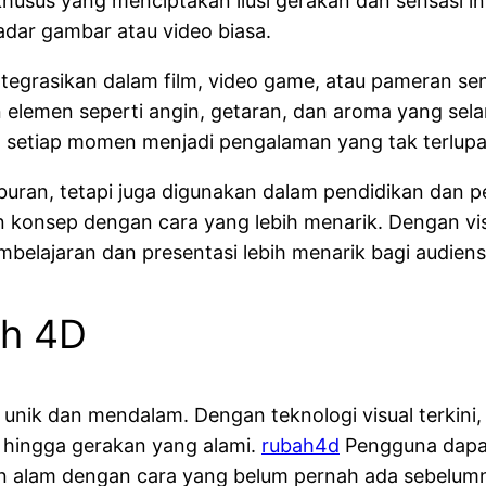
usus yang menciptakan ilusi gerakan dan sensasi in
kadar gambar atau video biasa.
iintegrasikan dalam film, video game, atau pameran 
lemen seperti angin, getaran, dan aroma yang selara
t setiap momen menjadi pengalaman yang tak terlup
 hiburan, tetapi juga digunakan dalam pendidikan da
 konsep dengan cara yang lebih menarik. Dengan vis
elajaran dan presentasi lebih menarik bagi audiens
ah 4D
k dan mendalam. Dengan teknologi visual terkini, s
lu hingga gerakan yang alami.
rubah4d
Pengguna dapat
an alam dengan cara yang belum pernah ada sebelum