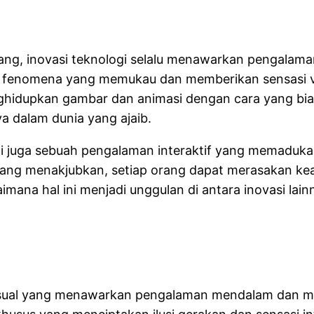
bang, inovasi teknologi selalu menawarkan pengalama
ah fenomena yang memukau dan memberikan sensasi vi
ghidupkan gambar dan animasi dengan cara yang bi
 dalam dunia yang ajaib.
 juga sebuah pengalaman interaktif yang memadukan 
ang menakjubkan, setiap orang dapat merasakan keaja
ana hal ini menjadi unggulan di antara inovasi lainn
isual yang menawarkan pengalaman mendalam dan men