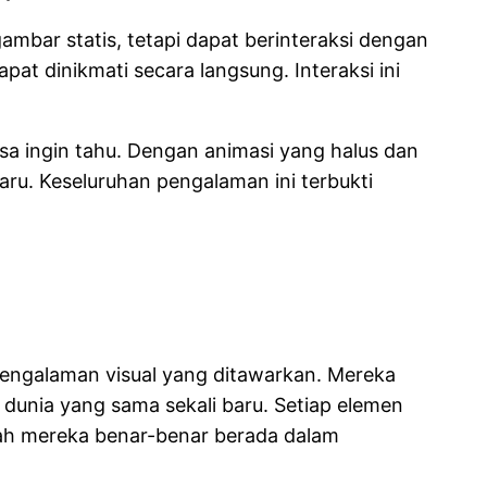
ambar statis, tetapi dapat berinteraksi dengan
at dinikmati secara langsung. Interaksi ini
a ingin tahu. Dengan animasi yang halus dan
ru. Keseluruhan pengalaman ini terbukti
ngalaman visual yang ditawarkan. Mereka
 dunia yang sama sekali baru. Setiap elemen
ah mereka benar-benar berada dalam