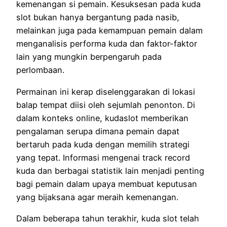
kemenangan si pemain. Kesuksesan pada kuda
slot bukan hanya bergantung pada nasib,
melainkan juga pada kemampuan pemain dalam
menganalisis performa kuda dan faktor-faktor
lain yang mungkin berpengaruh pada
perlombaan.
Permainan ini kerap diselenggarakan di lokasi
balap tempat diisi oleh sejumlah penonton. Di
dalam konteks online, kudaslot memberikan
pengalaman serupa dimana pemain dapat
bertaruh pada kuda dengan memilih strategi
yang tepat. Informasi mengenai track record
kuda dan berbagai statistik lain menjadi penting
bagi pemain dalam upaya membuat keputusan
yang bijaksana agar meraih kemenangan.
Dalam beberapa tahun terakhir, kuda slot telah