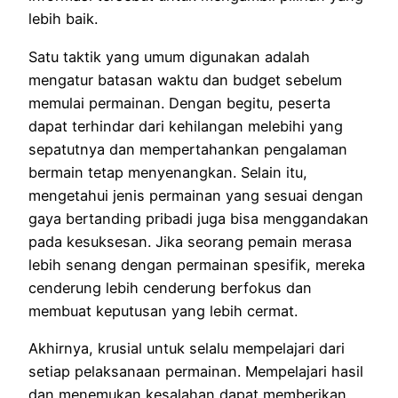
lebih baik.
Satu taktik yang umum digunakan adalah
mengatur batasan waktu dan budget sebelum
memulai permainan. Dengan begitu, peserta
dapat terhindar dari kehilangan melebihi yang
sepatutnya dan mempertahankan pengalaman
bermain tetap menyenangkan. Selain itu,
mengetahui jenis permainan yang sesuai dengan
gaya bertanding pribadi juga bisa menggandakan
pada kesuksesan. Jika seorang pemain merasa
lebih senang dengan permainan spesifik, mereka
cenderung lebih cenderung berfokus dan
membuat keputusan yang lebih cermat.
Akhirnya, krusial untuk selalu mempelajari dari
setiap pelaksanaan permainan. Mempelajari hasil
dan menemukan kesalahan dapat memberikan