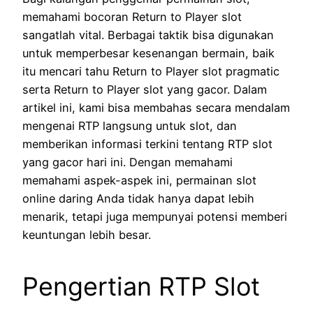
memahami bocoran Return to Player slot
sangatlah vital. Berbagai taktik bisa digunakan
untuk memperbesar kesenangan bermain, baik
itu mencari tahu Return to Player slot pragmatic
serta Return to Player slot yang gacor. Dalam
artikel ini, kami bisa membahas secara mendalam
mengenai RTP langsung untuk slot, dan
memberikan informasi terkini tentang RTP slot
yang gacor hari ini. Dengan memahami
memahami aspek-aspek ini, permainan slot
online daring Anda tidak hanya dapat lebih
menarik, tetapi juga mempunyai potensi memberi
keuntungan lebih besar.
Pengertian RTP Slot