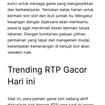
kunci untuk menjaga game yang mengasyikkan
dan berkelanjutan. Tentukan batas harian untuk
bermain slot slot dan ikuti jumlah itu. Mengatur
keuangan dengan bijaksana akan membantu
peserta agar menikmati kesan bermain tanpa
tekanan. Dengan kombinasi paduan pilihan
permainan yang tepat dan manajemen modal,
kesempatan kemenangan di berjudi slot akan
semakin naik.
Trending RTP Gacor
Hari ini
Saat ini, para pemain game slot sedang aktif
diskusikan slot dengan RTP yang saat ini gacor.