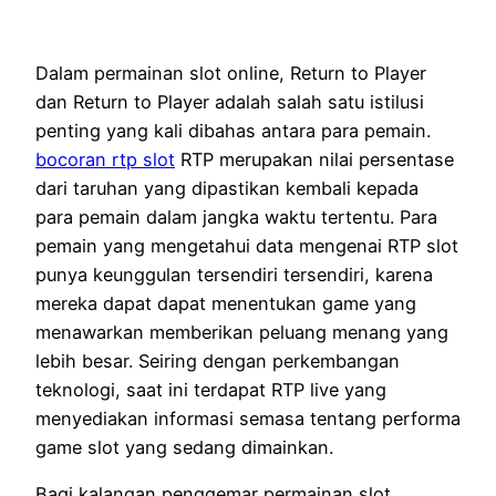
Dalam permainan slot online, Return to Player
dan Return to Player adalah salah satu istilusi
penting yang kali dibahas antara para pemain.
bocoran rtp slot
RTP merupakan nilai persentase
dari taruhan yang dipastikan kembali kepada
para pemain dalam jangka waktu tertentu. Para
pemain yang mengetahui data mengenai RTP slot
punya keunggulan tersendiri tersendiri, karena
mereka dapat dapat menentukan game yang
menawarkan memberikan peluang menang yang
lebih besar. Seiring dengan perkembangan
teknologi, saat ini terdapat RTP live yang
menyediakan informasi semasa tentang performa
game slot yang sedang dimainkan.
Bagi kalangan penggemar permainan slot,