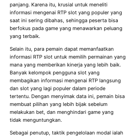
panjang. Karena itu, krusial untuk meneliti
informasi mengenai RTP slot yang populer yang
saat ini sering dibahas, sehingga peserta bisa
berfokus pada game yang menawarkan peluang
yang terbaik.
Selain itu, para pemain dapat memanfaatkan
informasi RTP slot untuk memilih permainan yang
mana yang memberikan kinerja yang lebih baik.
Banyak kelompok pengguna slot yang
membagikan informasi mengenai RTP langsung
dan slot yang lagi populer dalam periode
tertentu. Dengan menyimak data ini, pemain bisa
membuat pilihan yang lebih bijak sebelum
melakukan bet, dan menghindari game yang
tidak menguntungkan.
Sebagai penutup, taktik pengelolaan modal ialah