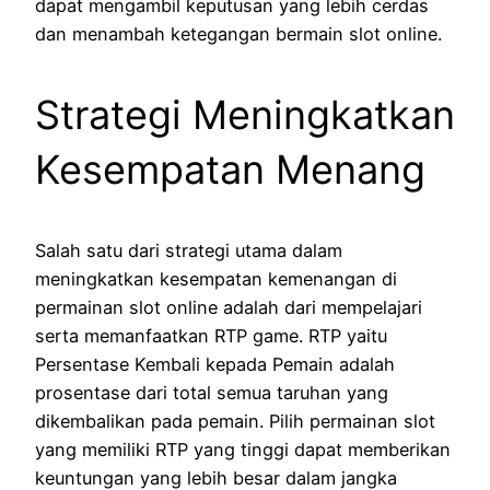
dapat mengambil keputusan yang lebih cerdas
dan menambah ketegangan bermain slot online.
Strategi Meningkatkan
Kesempatan Menang
Salah satu dari strategi utama dalam
meningkatkan kesempatan kemenangan di
permainan slot online adalah dari mempelajari
serta memanfaatkan RTP game. RTP yaitu
Persentase Kembali kepada Pemain adalah
prosentase dari total semua taruhan yang
dikembalikan pada pemain. Pilih permainan slot
yang memiliki RTP yang tinggi dapat memberikan
keuntungan yang lebih besar dalam jangka