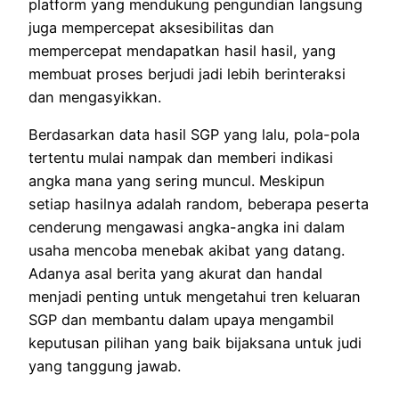
platform yang mendukung pengundian langsung
juga mempercepat aksesibilitas dan
mempercepat mendapatkan hasil hasil, yang
membuat proses berjudi jadi lebih berinteraksi
dan mengasyikkan.
Berdasarkan data hasil SGP yang lalu, pola-pola
tertentu mulai nampak dan memberi indikasi
angka mana yang sering muncul. Meskipun
setiap hasilnya adalah random, beberapa peserta
cenderung mengawasi angka-angka ini dalam
usaha mencoba menebak akibat yang datang.
Adanya asal berita yang akurat dan handal
menjadi penting untuk mengetahui tren keluaran
SGP dan membantu dalam upaya mengambil
keputusan pilihan yang baik bijaksana untuk judi
yang tanggung jawab.