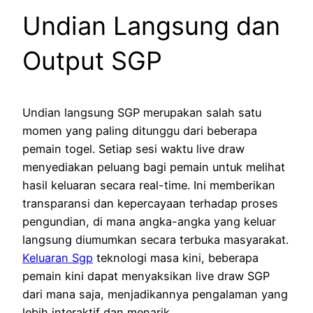
Undian Langsung dan
Output SGP
Undian langsung SGP merupakan salah satu
momen yang paling ditunggu dari beberapa
pemain togel. Setiap sesi waktu live draw
menyediakan peluang bagi pemain untuk melihat
hasil keluaran secara real-time. Ini memberikan
transparansi dan kepercayaan terhadap proses
pengundian, di mana angka-angka yang keluar
langsung diumumkan secara terbuka masyarakat.
Keluaran Sgp
teknologi masa kini, beberapa
pemain kini dapat menyaksikan live draw SGP
dari mana saja, menjadikannya pengalaman yang
lebih interaktif dan menarik.