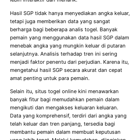
Hasil SGP tidak hanya menyediakan angka keluar,
tetapi juga memberikan data yang sangat
berharga bagi beberapa analis togel. Banyak
pemain yang menggunakan data hasil SGP dalam
menebak angka yang mungkin keluar di putaran
selanjutnya. Analisis terhadap tren ini sering
menjadi faktor penentu dari perjudian. Karena itu,
mengetahui hasil SGP secara akurat dan cepat
amat penting untuk para pemain.
Selain itu, situs togel online kini menawarkan
banyak fitur bagi memudahkan pemain dalam
mengikuti dan mengakses keluaran keluaran.
Data yang komprehensif, terdiri dari angka yang
telah keluar dan tren panjang, tersedia bagi
membantu pemain dalam membuat keputusan