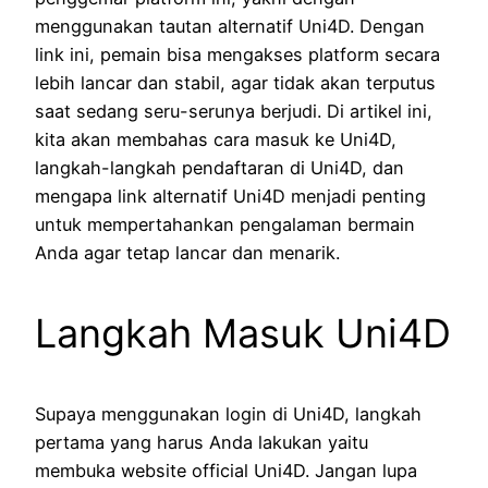
menggunakan tautan alternatif Uni4D. Dengan
link ini, pemain bisa mengakses platform secara
lebih lancar dan stabil, agar tidak akan terputus
saat sedang seru-serunya berjudi. Di artikel ini,
kita akan membahas cara masuk ke Uni4D,
langkah-langkah pendaftaran di Uni4D, dan
mengapa link alternatif Uni4D menjadi penting
untuk mempertahankan pengalaman bermain
Anda agar tetap lancar dan menarik.
Langkah Masuk Uni4D
Supaya menggunakan login di Uni4D, langkah
pertama yang harus Anda lakukan yaitu
membuka website official Uni4D. Jangan lupa