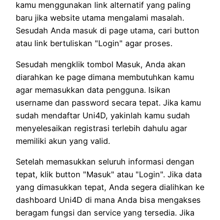
kamu menggunakan link alternatif yang paling
baru jika website utama mengalami masalah.
Sesudah Anda masuk di page utama, cari button
atau link bertuliskan "Login" agar proses.
Sesudah mengklik tombol Masuk, Anda akan
diarahkan ke page dimana membutuhkan kamu
agar memasukkan data pengguna. Isikan
username dan password secara tepat. Jika kamu
sudah mendaftar Uni4D, yakinlah kamu sudah
menyelesaikan registrasi terlebih dahulu agar
memiliki akun yang valid.
Setelah memasukkan seluruh informasi dengan
tepat, klik button "Masuk" atau "Login". Jika data
yang dimasukkan tepat, Anda segera dialihkan ke
dashboard Uni4D di mana Anda bisa mengakses
beragam fungsi dan service yang tersedia. Jika