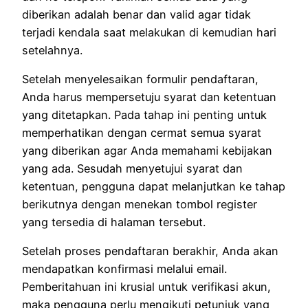
diberikan adalah benar dan valid agar tidak
terjadi kendala saat melakukan di kemudian hari
setelahnya.
Setelah menyelesaikan formulir pendaftaran,
Anda harus mempersetuju syarat dan ketentuan
yang ditetapkan. Pada tahap ini penting untuk
memperhatikan dengan cermat semua syarat
yang diberikan agar Anda memahami kebijakan
yang ada. Sesudah menyetujui syarat dan
ketentuan, pengguna dapat melanjutkan ke tahap
berikutnya dengan menekan tombol register
yang tersedia di halaman tersebut.
Setelah proses pendaftaran berakhir, Anda akan
mendapatkan konfirmasi melalui email.
Pemberitahuan ini krusial untuk verifikasi akun,
maka pengguna perlu mengikuti petunjuk yang