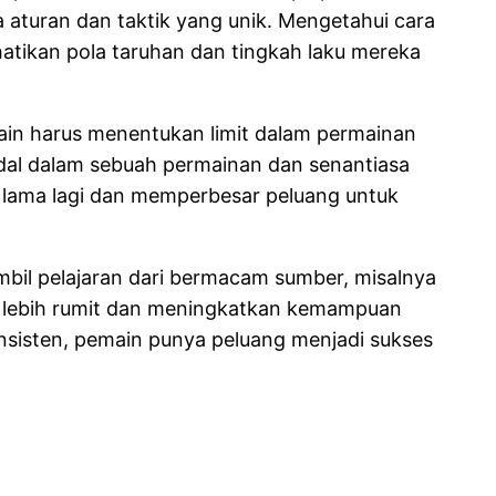
 aturan dan taktik yang unik. Mengetahui cara
atikan pola taruhan dan tingkah laku mereka
main harus menentukan limit dalam permainan
odal dalam sebuah permainan dan senantiasa
h lama lagi dan memperbesar peluang untuk
bil pelajaran dari bermacam sumber, misalnya
ang lebih rumit dan meningkatkan kemampuan
sisten, pemain punya peluang menjadi sukses