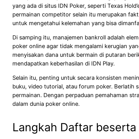
yang ada di situs IDN Poker, seperti Texas Hol
permainan competitor selain itu merupakan fak
untuk mengetahui kelemahan yang bisa dimanfa
Di samping itu, manajemen bankroll adalah elem
poker online agar tidak mengalami kerugian ya
menyisakan dana untuk bermain di putaran beri
mendapatkan keberhasilan di IDN Play.
Selain itu, penting untuk secara konsisten me
buku, video tutorial, atau forum poker. Berlat
permainan. Dengan perpaduan pemahaman strate
dalam dunia poker online.
Langkah Daftar beserta