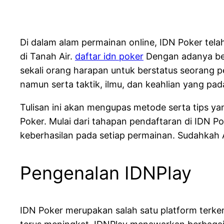
Di dalam alam permainan online, IDN Poker tela
di Tanah Air.
daftar idn poker
Dengan adanya ber
sekali orang harapan untuk berstatus seorang p
namun serta taktik, ilmu, dan keahlian yang pad
Tulisan ini akan mengupas metode serta tips y
Poker. Mulai dari tahapan pendaftaran di IDN 
keberhasilan pada setiap permainan. Sudahkah 
Pengenalan IDNPlay
IDN Poker merupakan salah satu platform terkem