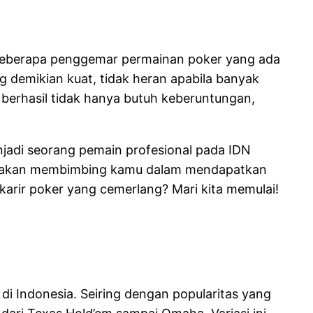
ri beberapa penggemar permainan poker yang ada
 demikian kuat, tidak heran apabila banyak
 berhasil tidak hanya butuh keberuntungan,
jadi seorang pemain profesional pada IDN
kami akan membimbing kamu dalam mendapatkan
arir poker yang cemerlang? Mari kita memulai!
di Indonesia. Seiring dengan popularitas yang