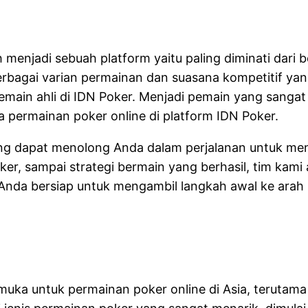
h menjadi sebuah platform yaitu paling diminati da
bagai varian permainan dan suasana kompetitif yang
emain ahli di IDN Poker. Menjadi pemain yang sangat
a permainan poker online di platform IDN Poker.
ang dapat menolong Anda dalam perjalanan untuk men
Poker, sampai strategi bermain yang berhasil, tim 
Anda bersiap untuk mengambil langkah awal ke arah k
uka untuk permainan poker online di Asia, terutama 