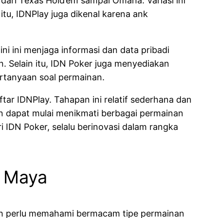
dari Texas Hold’em sampai Omaha. Variasi ini
tu, IDNPlay juga dikenal karena ank
i ini menjaga informasi dan data pribadi
 Selain itu, IDN Poker juga menyediakan
rtanyaan soal permainan.
ar IDNPlay. Tahapan ini relatif sederhana dan
n dapat mulai menikmati berbagai permainan
 IDN Poker, selalu berinovasi dalam rangka
a Maya
aruh perlu memahami bermacam tipe permainan