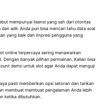
ebut mempunyai lisensi yang sah dari otoritas
m dan adil. Anda pun bisa mencari tahu data soal
lasan yang baik dan impresi pengguna yang
slot online terpercaya sering menawarkan
. Dengan banyak pilihan permainan, Kalian bisa
count demo untuk slot agar Anda dapat menguji
caya pasti memberikan opsi setoran dan tarikan
akan membuat membuat pengalaman Anda lebih
 ketika dibutuhkan.