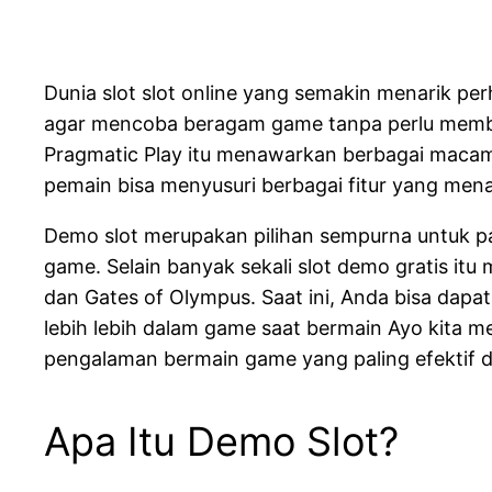
Dunia slot slot online yang semakin menarik p
agar mencoba beragam game tanpa perlu membu
Pragmatic Play itu menawarkan berbagai macam
pemain bisa menyusuri berbagai fitur yang menari
Demo slot merupakan pilihan sempurna untuk pa
game. Selain banyak sekali slot demo gratis i
dan Gates of Olympus. Saat ini, Anda bisa dapa
lebih lebih dalam game saat bermain Ayo kita
pengalaman bermain game yang paling efektif d
Apa Itu Demo Slot?