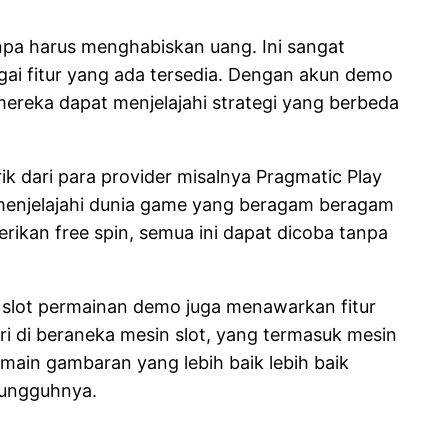
pa harus menghabiskan uang. Ini sangat
gai fitur yang ada tersedia. Dengan akun demo
ereka dapat menjelajahi strategi yang berbeda
 dari para provider misalnya Pragmatic Play
a menjelajahi dunia game yang beragam beragam
rikan free spin, semua ini dapat dicoba tanpa
n slot permainan demo juga menawarkan fitur
i di beraneka mesin slot, yang termasuk mesin
main gambaran yang lebih baik lebih baik
sungguhnya.