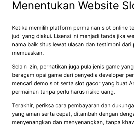
Menentukan Website Slo
Ketika memilih platform permainan slot online t
judi yang diakui. Lisensi ini menjadi tanda jika
nama baik situs lewat ulasan dan testimoni dari
memuaskan.
Selain izin, perhatikan juga pula jenis game ya
beragam opsi game dari penyedia developer perm
mencari demo slot serta slot gacor yang buat 
permainan tanpa perlu harus risiko uang.
Terakhir, periksa cara pembayaran dan dukungan
yang aman serta cepat, ditambah dengan deng
menyenangkan dan menyenangkan, tanpa khawat