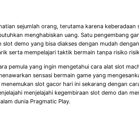
erhatian sejumlah orang, terutama karena keberada
tuhkan menghabiskan uang. Satu pengembang game s
 slot demo yang bisa diakses dengan mudah dengan
k serta mempelajari taktik bermain tanpa risiko risik
ra pemula yang ingin mengetahui cara alat slot ma
tu menawarkan sensasi bermain game yang mengesank
t menemukan slot gacor hari ini sekarang dengan car
 menjelajahi menjelajahi kegembiraan slot demo dan
alam dunia Pragmatic Play.