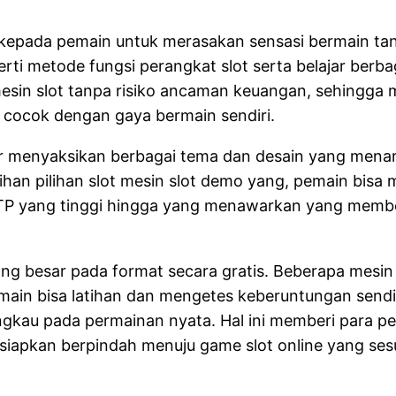
kepada pemain untuk merasakan sensasi bermain tan
i metode fungsi perangkat slot serta belajar berba
esin slot tanpa risiko ancaman keuangan, sehingga m
cocok dengan gaya bermain sendiri.
menyaksikan berbagai tema dan desain yang menarik
ihan pilihan slot mesin slot demo yang, pemain bis
i RTP yang tinggi hingga yang menawarkan yang membe
ang besar pada format secara gratis. Beberapa mesi
main bisa latihan dan mengetes keberuntungan sendir
angkau pada permainan nyata. Hal ini memberi para pe
siapkan berpindah menuju game slot online yang se