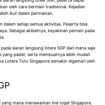
 siaran langsung draw SGP, peserta dapat
kan oleh cara bermain tradisional. Kejadian
bih ikut dalam permainan.
 dalam setiap semua aktivitas. Peserta bisa
aya. Sebagai akibatnya, keyakinan pemain pada
ta.
t pada siaran langsung lotere SGP dari mana saja
itas yang padat, serta membuatnya lebih mudah
ika Lotere Toto Singapore semakin digemari oleh
SGP
mi yang mana menawarkan live togel Singapore.