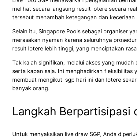
Live Toto SGP menawarkan pengalaman bermain 
melihat secara langsung result lotere secara re
tersebut menambah ketegangan dan keceriaan s
Selain itu, Singapore Pools sebagai organiser 
merasakan nyaman karena seluruhnya prosedur u
result lotere lebih tinggi, yang menciptakan rasa
Tak kalah signifikan, melalui akses yang mudah 
serta kapan saja. Ini menghadirkan fleksibilita
membuat mengikuti sgp hari ini dan lotere seka
banyak orang.
Langkah Berpartisipasi
Untuk menyaksikan live draw SGP, Anda diperlu