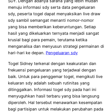
SDY. Dengan adanya sarana yang lebih mudah
menuju informasi sdy serta data pengeluaran
sdy, peserta togel dapat menyaksikan live draw
sdy sambil semangat menanti nomor-nomor
yang bisa memberikan keberuntungan. Setiap
hasil yang dikeluarkan ternyata menjadi sangat
krusial bagi para pemain, terutama ketika
menganalisa dan menyusun strategi permainan di
hari-hari ke depan.
Pengeluaran sdy
Togel Sidney terkenal dengan keakuratan dan
frekuensi pengeluaran yang terjadwal dengan
baik. Untuk para penggemar togel, mengikuti live
keluaran sdy adalah sebuah rutinitas yang
ditinggalkan. Informasi togel sdy pada hari ini
menyuguhkan hasil terbaru yang bisa langsung
diperoleh. Hal tersebut menawarkan kesempatan
bagi partisipan untuk melakukan perubahan pada