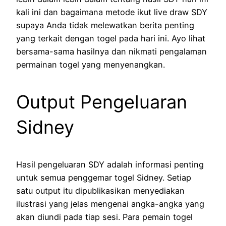
kali ini dan bagaimana metode ikut live draw SDY
supaya Anda tidak melewatkan berita penting
yang terkait dengan togel pada hari ini. Ayo lihat
bersama-sama hasilnya dan nikmati pengalaman
permainan togel yang menyenangkan.
Output Pengeluaran
Sidney
Hasil pengeluaran SDY adalah informasi penting
untuk semua penggemar togel Sidney. Setiap
satu output itu dipublikasikan menyediakan
ilustrasi yang jelas mengenai angka-angka yang
akan diundi pada tiap sesi. Para pemain togel