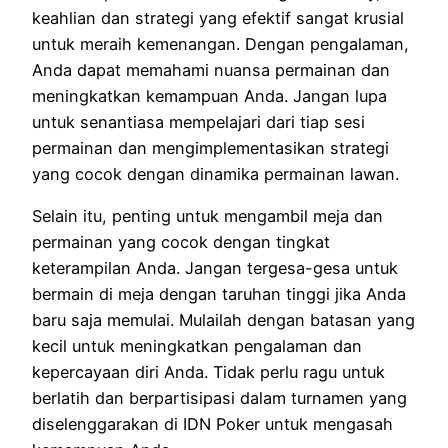
keahlian dan strategi yang efektif sangat krusial
untuk meraih kemenangan. Dengan pengalaman,
Anda dapat memahami nuansa permainan dan
meningkatkan kemampuan Anda. Jangan lupa
untuk senantiasa mempelajari dari tiap sesi
permainan dan mengimplementasikan strategi
yang cocok dengan dinamika permainan lawan.
Selain itu, penting untuk mengambil meja dan
permainan yang cocok dengan tingkat
keterampilan Anda. Jangan tergesa-gesa untuk
bermain di meja dengan taruhan tinggi jika Anda
baru saja memulai. Mulailah dengan batasan yang
kecil untuk meningkatkan pengalaman dan
kepercayaan diri Anda. Tidak perlu ragu untuk
berlatih dan berpartisipasi dalam turnamen yang
diselenggarakan di IDN Poker untuk mengasah