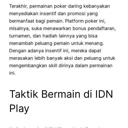
Terakhir, permainan poker daring kebanyakan
menyediakan insentif dan promosi yang
bermanfaat bagi pemain. Platform poker ini,
misalnya, suka menawarkan bonus pendaftaran,
turnamen, dan hadiah lainnya yang bisa
menambah peluang pemain untuk menang.
Dengan adanya insentif ini, mereka dapat
merasakan lebih banyak aksi dan peluang untuk
mengembangkan skill dirinya dalam permainan
ini.
Taktik Bermain di IDN
Play