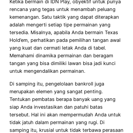
Ketika bermain di IDN Play, obyektif untuk punya
rencana yang tegas untuk menambah peluang
kemenangan. Satu taktik yang dapat diterapkan
adalah mengerti setiap tipe permainan yang
tersedia. Misalnya, apabila Anda bermain Texas
Hold’em, perhatikan pada pemilihan tangan awal
yang kuat dan cermati letak Anda di tabel.
Memahami dinamika permainan dan beragam
tangan yang bisa dimiliki lawan bisa jadi kunci
untuk mengendalikan permainan.
Di samping itu, pengelolaan bankroll juga
merupakan elemen yang sangat penting.
Tentukan pembatas berapa banyak uang yang
siap Anda investasikan dan patuhi batas
tersebut. Hal ini akan mempermudah Anda untuk
tidak jatuh dalam permainan yang rugi. Di
samping itu, krusial untuk tidak terbawa perasaan