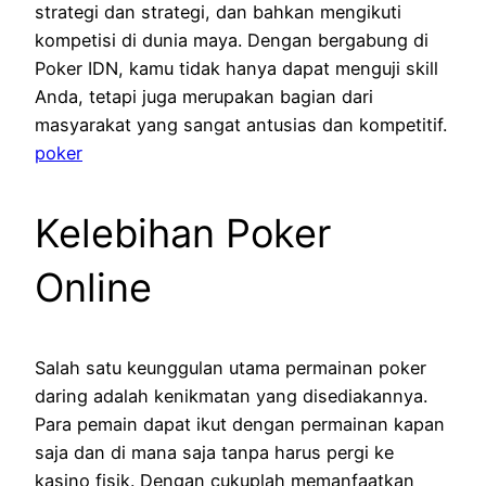
strategi dan strategi, dan bahkan mengikuti
kompetisi di dunia maya. Dengan bergabung di
Poker IDN, kamu tidak hanya dapat menguji skill
Anda, tetapi juga merupakan bagian dari
masyarakat yang sangat antusias dan kompetitif.
poker
Kelebihan Poker
Online
Salah satu keunggulan utama permainan poker
daring adalah kenikmatan yang disediakannya.
Para pemain dapat ikut dengan permainan kapan
saja dan di mana saja tanpa harus pergi ke
kasino fisik. Dengan cukuplah memanfaatkan