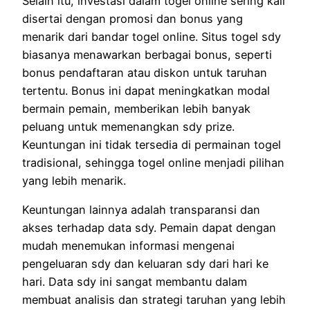
Selain itu, investasi dalam togel online sering kali
disertai dengan promosi dan bonus yang
menarik dari bandar togel online. Situs togel sdy
biasanya menawarkan berbagai bonus, seperti
bonus pendaftaran atau diskon untuk taruhan
tertentu. Bonus ini dapat meningkatkan modal
bermain pemain, memberikan lebih banyak
peluang untuk memenangkan sdy prize.
Keuntungan ini tidak tersedia di permainan togel
tradisional, sehingga togel online menjadi pilihan
yang lebih menarik.
Keuntungan lainnya adalah transparansi dan
akses terhadap data sdy. Pemain dapat dengan
mudah menemukan informasi mengenai
pengeluaran sdy dan keluaran sdy dari hari ke
hari. Data sdy ini sangat membantu dalam
membuat analisis dan strategi taruhan yang lebih