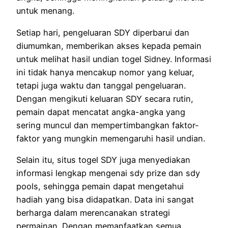
untuk menang.
Setiap hari, pengeluaran SDY diperbarui dan
diumumkan, memberikan akses kepada pemain
untuk melihat hasil undian togel Sidney. Informasi
ini tidak hanya mencakup nomor yang keluar,
tetapi juga waktu dan tanggal pengeluaran.
Dengan mengikuti keluaran SDY secara rutin,
pemain dapat mencatat angka-angka yang
sering muncul dan mempertimbangkan faktor-
faktor yang mungkin memengaruhi hasil undian.
Selain itu, situs togel SDY juga menyediakan
informasi lengkap mengenai sdy prize dan sdy
pools, sehingga pemain dapat mengetahui
hadiah yang bisa didapatkan. Data ini sangat
berharga dalam merencanakan strategi
permainan. Dengan memanfaatkan semua