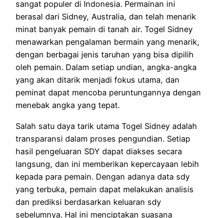
sangat populer di Indonesia. Permainan ini
berasal dari Sidney, Australia, dan telah menarik
minat banyak pemain di tanah air. Togel Sidney
menawarkan pengalaman bermain yang menarik,
dengan berbagai jenis taruhan yang bisa dipilih
oleh pemain. Dalam setiap undian, angka-angka
yang akan ditarik menjadi fokus utama, dan
peminat dapat mencoba peruntungannya dengan
menebak angka yang tepat.
Salah satu daya tarik utama Togel Sidney adalah
transparansi dalam proses pengundian. Setiap
hasil pengeluaran SDY dapat diakses secara
langsung, dan ini memberikan kepercayaan lebih
kepada para pemain. Dengan adanya data sdy
yang terbuka, pemain dapat melakukan analisis
dan prediksi berdasarkan keluaran sdy
sebelumnya. Hal ini menciptakan suasana