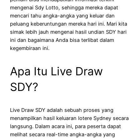
mengenai Sdy Lotto, sehingga mereka dapat
mencari tahu angka-angka yang keluar dan
peluang keberuntungan mereka hari ini. Mari kita
simak lebih jauh mengenai hasil undian SDY hari
ini dan bagaimana Anda bisa terlibat dalam
kegembiraan ini.
Apa Itu Live Draw
SDY?
Live Draw SDY adalah sebuah proses yang
menampilkan hasil keluaran lotere Sydney secara
langsung. Dalam acara ini, para peserta dapat
melihat secara real-time angka-angka yang