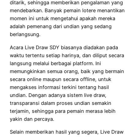
ditarik, sehingga memberikan pengalaman yang
mendebarkan. Banyak pemain lotere menantikan
momen ini untuk mengetahui apakah mereka
adalah pemenang dari undian yang sedang
berlangsung.
Acara Live Draw SDY biasanya diadakan pada
waktu tertentu setiap harinya, dan diliput secara
langsung melalui berbagai platform. Ini
memungkinkan semua orang, baik yang bermain
secara online maupun secara offline, untuk
mengakses informasi terkini tentang hasil
undian. Dengan adanya sistem live draw,
transparansi dalam proses undian semakin
terjamin, sehingga para pemain merasa lebih
yakin dan percaya.
Selain memberikan hasil yang segera, Live Draw