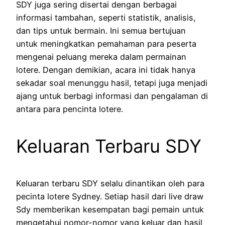
SDY juga sering disertai dengan berbagai
informasi tambahan, seperti statistik, analisis,
dan tips untuk bermain. Ini semua bertujuan
untuk meningkatkan pemahaman para peserta
mengenai peluang mereka dalam permainan
lotere. Dengan demikian, acara ini tidak hanya
sekadar soal menunggu hasil, tetapi juga menjadi
ajang untuk berbagi informasi dan pengalaman di
antara para pencinta lotere.
Keluaran Terbaru SDY
Keluaran terbaru SDY selalu dinantikan oleh para
pecinta lotere Sydney. Setiap hasil dari live draw
Sdy memberikan kesempatan bagi pemain untuk
mengetahui nomor-nomor yang keluar dan hasil