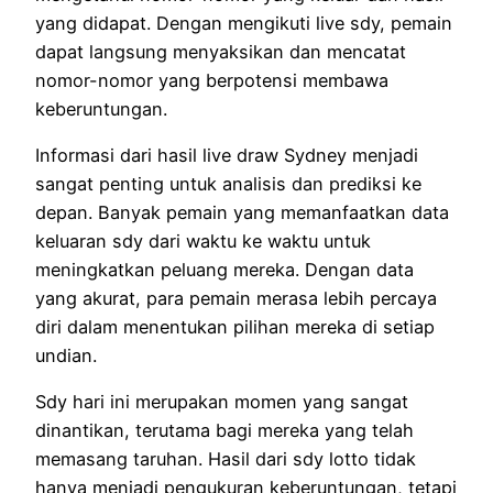
yang didapat. Dengan mengikuti live sdy, pemain
dapat langsung menyaksikan dan mencatat
nomor-nomor yang berpotensi membawa
keberuntungan.
Informasi dari hasil live draw Sydney menjadi
sangat penting untuk analisis dan prediksi ke
depan. Banyak pemain yang memanfaatkan data
keluaran sdy dari waktu ke waktu untuk
meningkatkan peluang mereka. Dengan data
yang akurat, para pemain merasa lebih percaya
diri dalam menentukan pilihan mereka di setiap
undian.
Sdy hari ini merupakan momen yang sangat
dinantikan, terutama bagi mereka yang telah
memasang taruhan. Hasil dari sdy lotto tidak
hanya menjadi pengukuran keberuntungan, tetapi