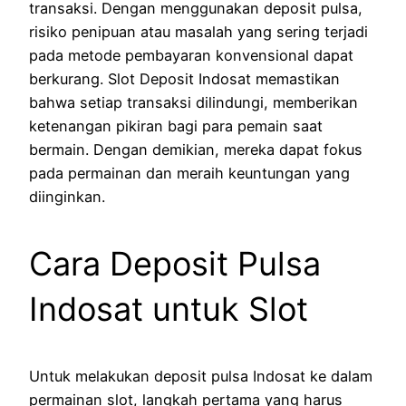
transaksi. Dengan menggunakan deposit pulsa,
risiko penipuan atau masalah yang sering terjadi
pada metode pembayaran konvensional dapat
berkurang. Slot Deposit Indosat memastikan
bahwa setiap transaksi dilindungi, memberikan
ketenangan pikiran bagi para pemain saat
bermain. Dengan demikian, mereka dapat fokus
pada permainan dan meraih keuntungan yang
diinginkan.
Cara Deposit Pulsa
Indosat untuk Slot
Untuk melakukan deposit pulsa Indosat ke dalam
permainan slot, langkah pertama yang harus