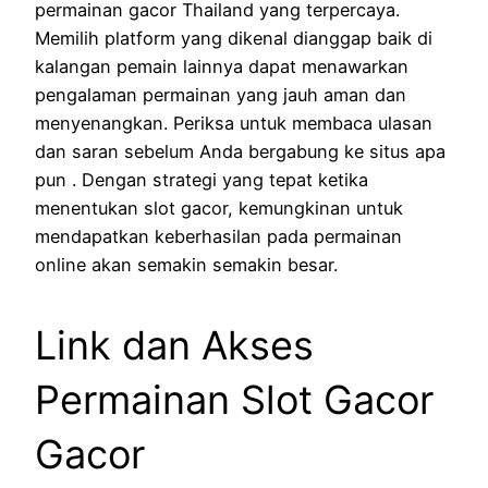
permainan gacor Thailand yang terpercaya.
Memilih platform yang dikenal dianggap baik di
kalangan pemain lainnya dapat menawarkan
pengalaman permainan yang jauh aman dan
menyenangkan. Periksa untuk membaca ulasan
dan saran sebelum Anda bergabung ke situs apa
pun . Dengan strategi yang tepat ketika
menentukan slot gacor, kemungkinan untuk
mendapatkan keberhasilan pada permainan
online akan semakin semakin besar.
Link dan Akses
Permainan Slot Gacor
Gacor