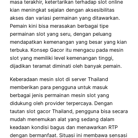
masa terakhir, ketertarikan terhadap slot online
kian meningkat sejalan dengan aksesibilitas
akses dan variasi permainan yang ditawarkan.
Pemain kini bisa merasakan berbagai tipe
permainan slot yang seru, dengan peluang
mendapatkan kemenangan yang besar yang kian
terbuka. Konsep Gacor itu mengacu pada mesin
slot yang memiliki level kemenangan tinggi,
dijadikan teramat diminati oleh banyak pemain.
Keberadaan mesin slot di server Thailand
memberikan para pengguna untuk masuk
berbagai jenis permainan mesin slot yang
didukung oleh provider terpercaya. Dengan
tautan slot gacor Thailand, pengguna bisa secara
mudah menemukan alat yang sedang dalam
keadaan kondisi bagus dan menawarkan RTP
dengan bermanfaat. Situasi ini membawa sensasi