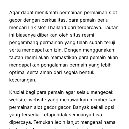
Agar dapat menikmati permainan permainan slot
gacor dengan berkualitas, para pemain perlu
mencari link slot Thailand dari terpercaya. Tautan
ini biasanya diberikan oleh situs resmi
pengembang permainan yang telah sudah teruji
serta mendapatkan izin. Dengan menggunakan
tautan resmi akan memastikan para pemain akan
mendapatkan pengalaman bermain yang lebih
optimal serta aman dari segala bentuk
kecurangan.
Krucial bagi para pemain agar selalu mengecek
website-website yang menawarkan memberikan
permainan slot gacor gacor. Banyak sekali opsi
yang tersedia, tetapi tidak semuanya bisa
dipercaya. Temukan lebih lanjut mengenai nama