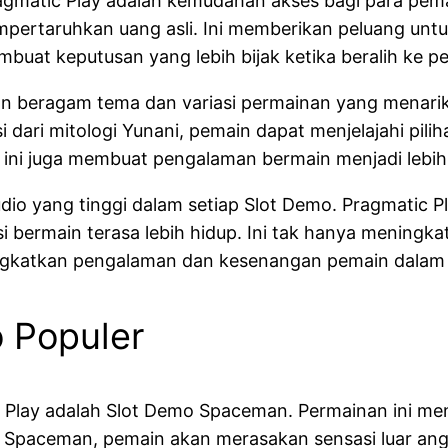
ragmatic Play adalah kemudahan akses bagi para pe
ertaruhkan uang asli. Ini memberikan peluang unt
mbuat keputusan yang lebih bijak ketika beralih k
kan beragam tema dan variasi permainan yang menar
 dari mitologi Yunani, pemain dapat menjelajahi pi
 ini juga membuat pengalaman bermain menjadi leb
audio yang tinggi dalam setiap Slot Demo. Pragmatic 
i bermain terasa lebih hidup. Ini tak hanya meningka
gkatkan pengalaman dan kesenangan pemain dalam me
 Populer
ic Play adalah Slot Demo Spaceman. Permainan ini m
 Spaceman, pemain akan merasakan sensasi luar an