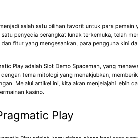
menjadi salah satu pilihan favorit untuk para pemai
h satu penyedia perangkat lunak terkemuka, telah me
 dan fitur yang mengesankan, para pengguna kini da
gmatic Play adalah Slot Demo Spaceman, yang menaw
dir dengan tema mitologi yang menakjubkan, memberi
. Melalui artikel ini, kita akan menjelajahi lebih d
permainan kasino.
ragmatic Play