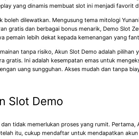
play yang dinamis membuat slot ini menjadi favorit d
dak boleh dilewatkan. Mengusung tema mitologi Yunan
ran gratis dan berbagai bonus menarik, Demo Slot 
wa pemain lebih dekat kepada kemenangan yang fanta
ainan tanpa risiko, Akun Slot Demo adalah pilihan y
a gratis. Ini adalah kesempatan emas untuk mengeksp
engan uang sungguhan. Akses mudah dan tanpa biay
n Slot Demo
an tidak memerlukan proses yang rumit. Pertama, 
etelah itu, cukup mendaftar untuk mendapatkan akun