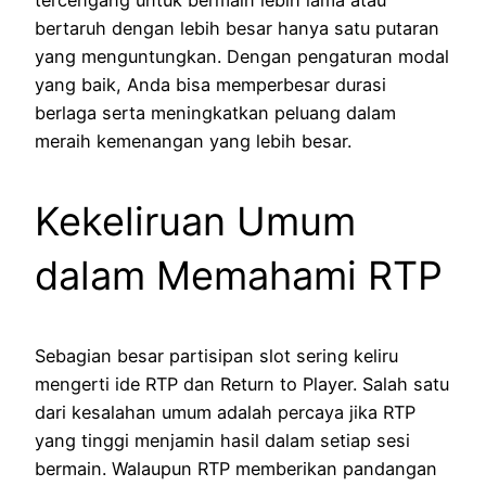
tercengang untuk bermain lebih lama atau
bertaruh dengan lebih besar hanya satu putaran
yang menguntungkan. Dengan pengaturan modal
yang baik, Anda bisa memperbesar durasi
berlaga serta meningkatkan peluang dalam
meraih kemenangan yang lebih besar.
Kekeliruan Umum
dalam Memahami RTP
Sebagian besar partisipan slot sering keliru
mengerti ide RTP dan Return to Player. Salah satu
dari kesalahan umum adalah percaya jika RTP
yang tinggi menjamin hasil dalam setiap sesi
bermain. Walaupun RTP memberikan pandangan