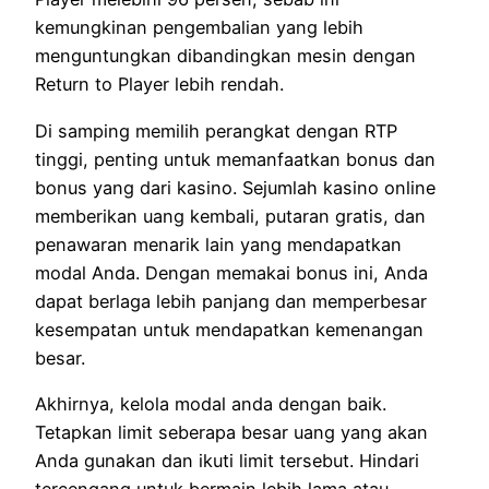
kemungkinan pengembalian yang lebih
menguntungkan dibandingkan mesin dengan
Return to Player lebih rendah.
Di samping memilih perangkat dengan RTP
tinggi, penting untuk memanfaatkan bonus dan
bonus yang dari kasino. Sejumlah kasino online
memberikan uang kembali, putaran gratis, dan
penawaran menarik lain yang mendapatkan
modal Anda. Dengan memakai bonus ini, Anda
dapat berlaga lebih panjang dan memperbesar
kesempatan untuk mendapatkan kemenangan
besar.
Akhirnya, kelola modal anda dengan baik.
Tetapkan limit seberapa besar uang yang akan
Anda gunakan dan ikuti limit tersebut. Hindari