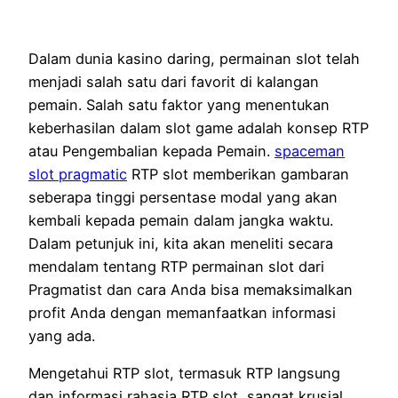
Dalam dunia kasino daring, permainan slot telah
menjadi salah satu dari favorit di kalangan
pemain. Salah satu faktor yang menentukan
keberhasilan dalam slot game adalah konsep RTP
atau Pengembalian kepada Pemain.
spaceman
slot pragmatic
RTP slot memberikan gambaran
seberapa tinggi persentase modal yang akan
kembali kepada pemain dalam jangka waktu.
Dalam petunjuk ini, kita akan meneliti secara
mendalam tentang RTP permainan slot dari
Pragmatist dan cara Anda bisa memaksimalkan
profit Anda dengan memanfaatkan informasi
yang ada.
Mengetahui RTP slot, termasuk RTP langsung
dan informasi rahasia RTP slot, sangat krusial