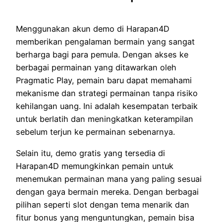
Menggunakan akun demo di Harapan4D
memberikan pengalaman bermain yang sangat
berharga bagi para pemula. Dengan akses ke
berbagai permainan yang ditawarkan oleh
Pragmatic Play, pemain baru dapat memahami
mekanisme dan strategi permainan tanpa risiko
kehilangan uang. Ini adalah kesempatan terbaik
untuk berlatih dan meningkatkan keterampilan
sebelum terjun ke permainan sebenarnya.
Selain itu, demo gratis yang tersedia di
Harapan4D memungkinkan pemain untuk
menemukan permainan mana yang paling sesuai
dengan gaya bermain mereka. Dengan berbagai
pilihan seperti slot dengan tema menarik dan
fitur bonus yang menguntungkan, pemain bisa