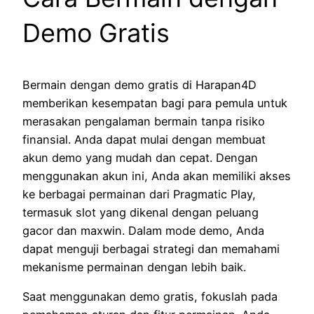
Demo Gratis
Bermain dengan demo gratis di Harapan4D
memberikan kesempatan bagi para pemula untuk
merasakan pengalaman bermain tanpa risiko
finansial. Anda dapat mulai dengan membuat
akun demo yang mudah dan cepat. Dengan
menggunakan akun ini, Anda akan memiliki akses
ke berbagai permainan dari Pragmatic Play,
termasuk slot yang dikenal dengan peluang
gacor dan maxwin. Dalam mode demo, Anda
dapat menguji berbagai strategi dan memahami
mekanisme permainan dengan lebih baik.
Saat menggunakan demo gratis, fokuslah pada