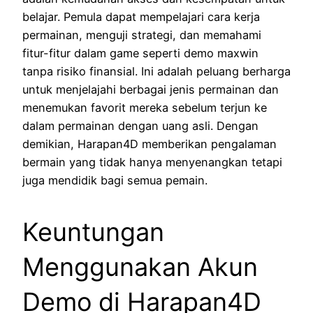
belajar. Pemula dapat mempelajari cara kerja
permainan, menguji strategi, dan memahami
fitur-fitur dalam game seperti demo maxwin
tanpa risiko finansial. Ini adalah peluang berharga
untuk menjelajahi berbagai jenis permainan dan
menemukan favorit mereka sebelum terjun ke
dalam permainan dengan uang asli. Dengan
demikian, Harapan4D memberikan pengalaman
bermain yang tidak hanya menyenangkan tetapi
juga mendidik bagi semua pemain.
Keuntungan
Menggunakan Akun
Demo di Harapan4D