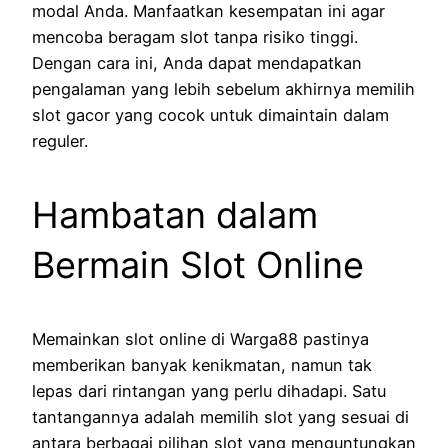
modal Anda. Manfaatkan kesempatan ini agar
mencoba beragam slot tanpa risiko tinggi.
Dengan cara ini, Anda dapat mendapatkan
pengalaman yang lebih sebelum akhirnya memilih
slot gacor yang cocok untuk dimaintain dalam
reguler.
Hambatan dalam
Bermain Slot Online
Memainkan slot online di Warga88 pastinya
memberikan banyak kenikmatan, namun tak
lepas dari rintangan yang perlu dihadapi. Satu
tantangannya adalah memilih slot yang sesuai di
antara berbagai pilihan slot yang menguntungkan