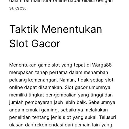
dalam bermain slot online dapat dilalui dengan
sukses.
Taktik Menentukan
Slot Gacor
Menentukan game slot yang tepat di Warga88
merupakan tahap pertama dalam menambah
peluang kemenangan. Namun, tidak setiap slot
online dapat disamakan. Slot gacor umumnya
memiliki tingkat pengembalian yang tinggi dan
jumlah pembayaran jauh lebih baik. Sebelumnya
anda memulai gaming, sebaiknya melakukan
penelitian tentang jenis slot yang sukai. Telusuri
ulasan dan rekomendasi dari pemain lain yang