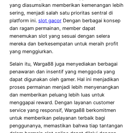
yang diasumsikan memberikan kemenangan lebih
sering, menjadi salah satu prioritas sentral di
platform ini.
slot gacor
Dengan berbagai konsep
dan ragam permainan, member dapat
menemukan slot yang sesuai dengan selera
mereka dan berkesempatan untuk meraih profit
yang menggiurkan.
Selain itu, Warga88 juga menyediakan berbagai
penawaran dan insentif yang menggoda yang
dapat digunakan oleh gamer. Hal ini menjadikan
proses permainan menjadi lebih menyenangkan
dan memberikan peluang lebih luas untuk
menggapai reward. Dengan layanan customer
service yang responsif, Warga88 berkomitmen
untuk memberikan pelayanan terbaik bagi
penggunanya, memastikan bahwa tiap tantangan