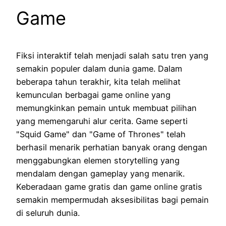
Game
Fiksi interaktif telah menjadi salah satu tren yang
semakin populer dalam dunia game. Dalam
beberapa tahun terakhir, kita telah melihat
kemunculan berbagai game online yang
memungkinkan pemain untuk membuat pilihan
yang memengaruhi alur cerita. Game seperti
"Squid Game" dan "Game of Thrones" telah
berhasil menarik perhatian banyak orang dengan
menggabungkan elemen storytelling yang
mendalam dengan gameplay yang menarik.
Keberadaan game gratis dan game online gratis
semakin mempermudah aksesibilitas bagi pemain
di seluruh dunia.