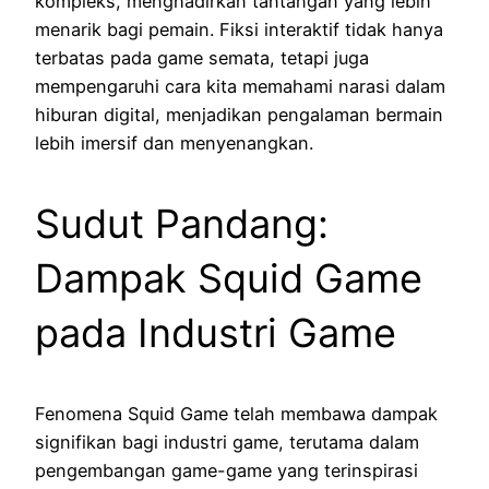
kompleks, menghadirkan tantangan yang lebih
menarik bagi pemain. Fiksi interaktif tidak hanya
terbatas pada game semata, tetapi juga
mempengaruhi cara kita memahami narasi dalam
hiburan digital, menjadikan pengalaman bermain
lebih imersif dan menyenangkan.
Sudut Pandang:
Dampak Squid Game
pada Industri Game
Fenomena Squid Game telah membawa dampak
signifikan bagi industri game, terutama dalam
pengembangan game-game yang terinspirasi