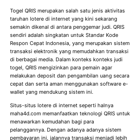
Togel QRIS merupakan salah satu jenis aktivitas
taruhan lotere di internet yang kini sekarang
semakin dikenal di antara penggemar judi. QRIS
sendiri adalah singkatan untuk Standar Kode
Respon Cepat Indonesia, yang merupakan sistem
transaksi elektronik yang memudahkan transaksi
di berbagai media. Dalam konteks konteks judi
togel, QRIS mengizinkan para pemain agar
melakukan deposit dan pengambilan uang secara
cepat dan serta aman menggunakan software e-
wallet yang mendukung sistem ini.
Situs-situs lotere di internet seperti halnya
maha4d.com memanfaatkan teknologi QRIS untuk
menawarkan kemudahan bagi para
pelanggannya. Dengan adanya adanya sistem
pembayaran ini, jalannya transaksi menjadi lebih