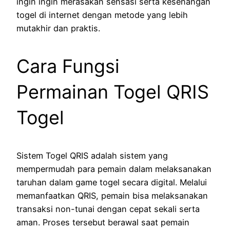
ingin ingin merasakan sensasi serta kesenangan
togel di internet dengan metode yang lebih
mutakhir dan praktis.
Cara Fungsi
Permainan Togel QRIS
Togel
Sistem Togel QRIS adalah sistem yang
mempermudah para pemain dalam melaksanakan
taruhan dalam game togel secara digital. Melalui
memanfaatkan QRIS, pemain bisa melaksanakan
transaksi non-tunai dengan cepat sekali serta
aman. Proses tersebut berawal saat pemain