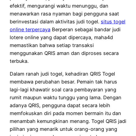
efektif, mengurangi waktu menunggu, dan
menawarkan rasa nyaman bagi pengguna saat
berinvestasi dalam aktivitas judi togel.
situs togel
online terpercaya
Berperan sebagai bandar judi
lotere online yang dapat dipercaya, maha4d
memastikan bahwa setiap transaksi
menggunakan QRIS aman dan diproses secara
terbuka.
Dalam ranah judi togel, kehadiran QRIS Togel
membawa perubahan besar. Pemain tak harus
lagi-lagi khawatir soal cara pembayaran yang
rumit maupun waktu tunggu yang lama. Dengan
adanya QRIS, pengguna dapat secara lebih
memfokuskan diri pada momen bermain itu dan
menambah kemungkinan menang. Togel QRIS jadi
pilihan yang menarik untuk orang-orang yang