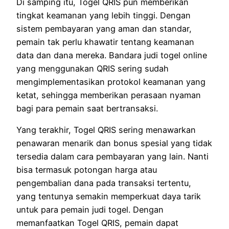
Di samping itu, Togel QRIS pun memberikan
tingkat keamanan yang lebih tinggi. Dengan
sistem pembayaran yang aman dan standar,
pemain tak perlu khawatir tentang keamanan
data dan dana mereka. Bandara judi togel online
yang menggunakan QRIS sering sudah
mengimplementasikan protokol keamanan yang
ketat, sehingga memberikan perasaan nyaman
bagi para pemain saat bertransaksi.
Yang terakhir, Togel QRIS sering menawarkan
penawaran menarik dan bonus spesial yang tidak
tersedia dalam cara pembayaran yang lain. Nanti
bisa termasuk potongan harga atau
pengembalian dana pada transaksi tertentu,
yang tentunya semakin memperkuat daya tarik
untuk para pemain judi togel. Dengan
memanfaatkan Togel QRIS, pemain dapat